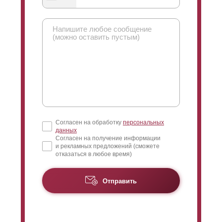
При выборе ограждения выше 1,5 м. рекомендуется
использовать усилитель. Он представляет собой
планку, которая крепится с внутренней стороны
забора. На внешний вид она не влияет, но придает
конструкции дополнительную прочность и защиту
от
прогибания
. Креплений усилителя не видно с
лицевой стороны, они спрятаны под
нахлестом
ламелей
.
Согласен на обработку
персональных
данных
Согласен на получение информации
и рекламных предложений (сможете
отказаться в любое время)
Отправить
Необходимо знать, что изменение глубины