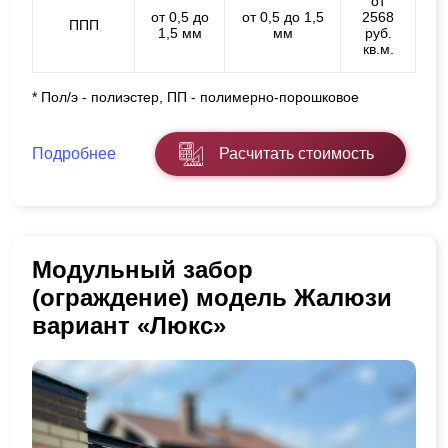
от
от 0,5 до
от 0,5 до 1,5
2568
ППП
1,5 мм
мм
руб.
кв.м.
* Пол/э - полиэстер, ПП - полимерно-порошковое
Подробнее
Расчитать стоимость
Модульный забор
(ограждение) модель Жалюзи
вариант «Люкс»