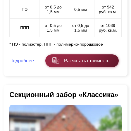
от 0,5 до
от 942
ПЭ
0,5 мм
1,5 мм
руб. кв.м.
от 0,5 до
от 0,5 до
от 1039
ППП
1,5 мм
1,5 мм
руб. кв.м.
* ПЭ - полиэстер, ППП - полимерно-порошковое
Подробнее
Расчитать стоимость
Секционный забор «Классика»