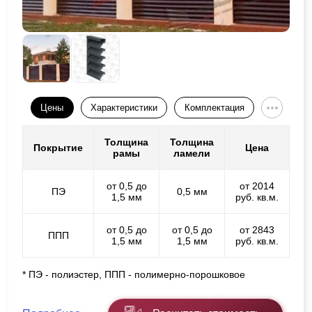
Цены
Характеристики
Комплектация
Толщина
Толщина
Покрытие
Цена
рамы
ламели
от 0,5 до
от 2014
ПЭ
0,5 мм
1,5 мм
руб. кв.м.
от 0,5 до
от 0,5 до
от 2843
ППП
1,5 мм
1,5 мм
руб. кв.м.
* ПЭ - полиэстер, ППП - полимерно-порошковое