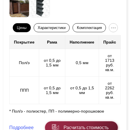
Цены
Характеристики
Комплектация
Покрытие
Рама
Наполнение
Прайс
от
от 0,5 до
1713
Пол/э
0,5 мм
1,5 мм
руб.
кв.м.
от
от 0,5 до
от 0,5 до 1,5
2262
ППП
1,5 мм
мм
руб.
кв.м.
* Пол/э - полиэстер, ПП - полимерно-порошковое
Подробнее
Расчитать стоимость