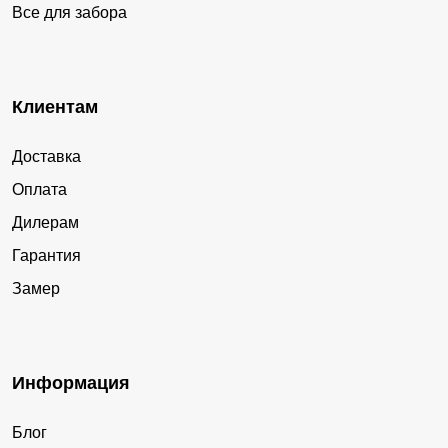
Все для забора
Прогресс
Лесная
Поддорье
Юбилейный
Песь
Новоселицы
Клиентам
Лычково
Большая Вишера
Доставка
Божонка
Яжелбицы
Оплата
Медниково
Котово
Дилерам
Краснофарфорный
Ермолино
Гарантия
Борки
Боровёнка
Замер
Зарубино
Едрово
Федорково
Дубовицы
Уторгош
Кневицы
Информация
Кабожа
Савино
Блог
Загорье
Опеченский Посад