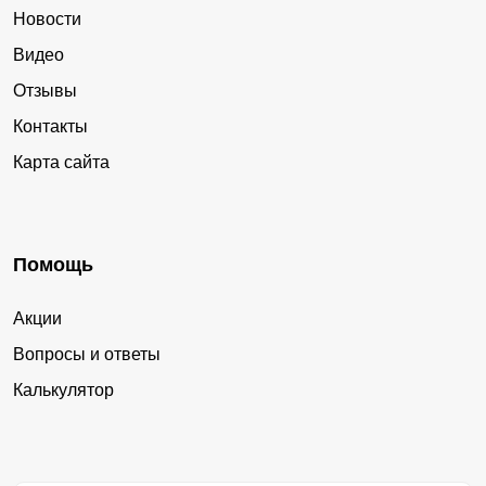
Новости
Медведь
Тёсовский
Видео
Волховец
Ямская Слобода
Отзывы
Зимогорье
Выбити
Контакты
Анциферово
Ивантеево
Карта сайта
Ёгла
Грузино
Помощь
Акции
Вопросы и ответы
Калькулятор