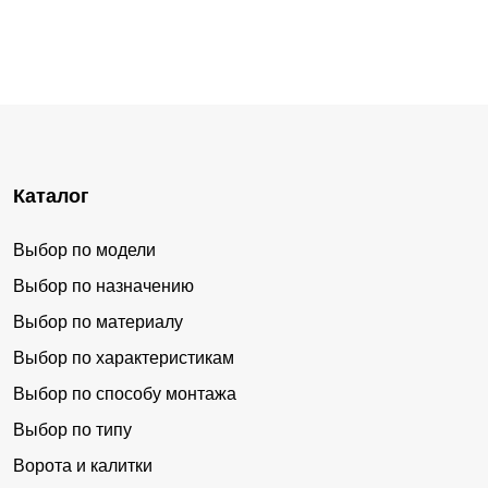
Окуловка
Сольцы
Крестцы
Парфино
Хвойная
Пролетарий
Демянск
Шимск
Холм
Григорово
Каталог
Подберезье
Трубичино
Бронница
Мошенское
Выбор по модели
Сырково
Тёсово-Нетыльский
Выбор по назначению
Любытино
Марёво
Выбор по материалу
Выбор по характеристикам
Пола
Кулотино
Выбор по способу монтажа
Батецкий
Волот
Выбор по типу
Чечулино
Угловка
Ворота и калитки
Новая Мельница
Неболчи