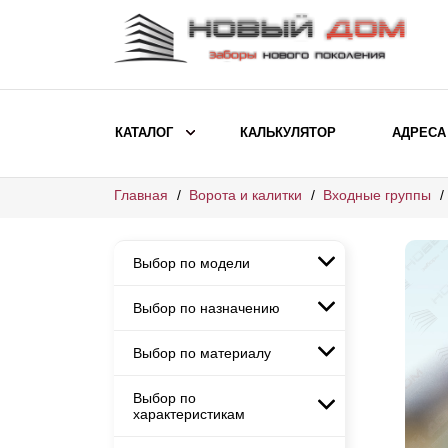
КАТАЛОГ
КАЛЬКУЛЯТОР
АДРЕСА
Главная
Ворота и калитки
Входные группы
ВЫБОР ПО МОДЕЛИ
Заборы Ранчо
Выбор по модели
Заборы Хай-тек
Заборы Классика
Выбор по назначению
Заборы Ранчо
Заборы Жалюзи
Заборы Хай-тек
Выбор по материалу
Заборы и ограждения для
Заборы Классика
детских садов
ВЫБОР ПО НАЗНАЧЕНИЮ
Заборы Жалюзи
Выбор по
Заборы с кирпичными столбами
Заборы для дачи
характеристикам
Заборы и ограждения для детских
Заборы из евроштакетника
Элитные заборы для коттеджей
садов