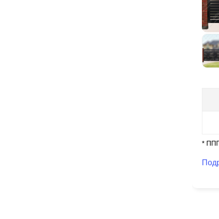
* ПП
Под