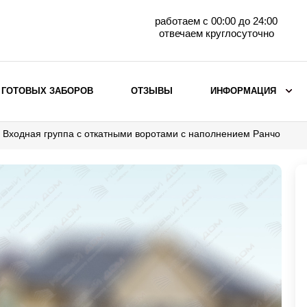
работаем с 00:00 до 24:00
отвечаем круглосуточно
 ГОТОВЫХ ЗАБОРОВ
ОТЗЫВЫ
ИНФОРМАЦИЯ
Входная группа с откатными воротами с наполнением Ранчо
ВЫБОР ПО МАТЕРИАЛУ
Заборы с кирпичными столбами
Заборы из евроштакетника
горизонтального
Металлические заборы для дачи
Забор жалюзи с кирпичными столбами
Металлические заборы
Металлические ограждения