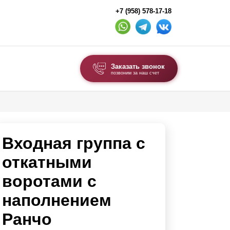
+7 (958) 578-17-18
Заказать звонок
позвоним за наш счет
ВЫБОР ПО ТИПУ
Модульные заборы и ограждения
Входная группа с
Комбинированные заборы
Секционные заборы
откатными
воротами с
ВОРОТА И КАЛИТКИ
наполнением
Ворота откатные
Ранчо
Ворота распашные
Ворота складные гармошка