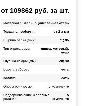
Каркасы ворот
от 109862 руб. за шт.
Калитки
Входные группы
Материал :
Сталь, оцинкованная сталь
Толщина профиля :
от 2-х мм
ВСЕ ДЛЯ ЗАБОРА
Ширина балки (мм) :
71; 95
Панели для забора
Тип окраса рамы
глянец, матовый,
:
муар
Глубина секции (мм) :
20; 40
Ворота в сборе :
есть
Калитка :
есть
Опоры роликовые :
в комплекте
Поддерживающие и опорные
в
ролики :
комплекте