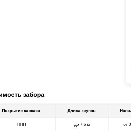
имость забора
Покрытие каркаса
Длина группы
Напо
ППП
до 7,5 м
от 