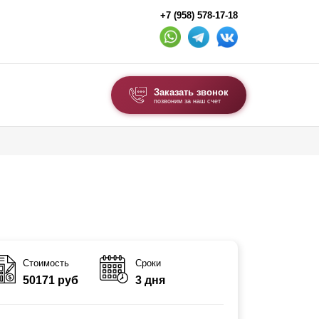
+7 (958) 578-17-18
Заказать звонок
позвоним за наш счет
ВЫБОР ПО ТИПУ
Модульные заборы и ограждения
Комбинированные заборы
Секционные заборы
ВОРОТА И КАЛИТКИ
Стоимость
Сроки
50171 руб
3 дня
Ворота откатные
Ворота распашные
Ворота складные гармошка