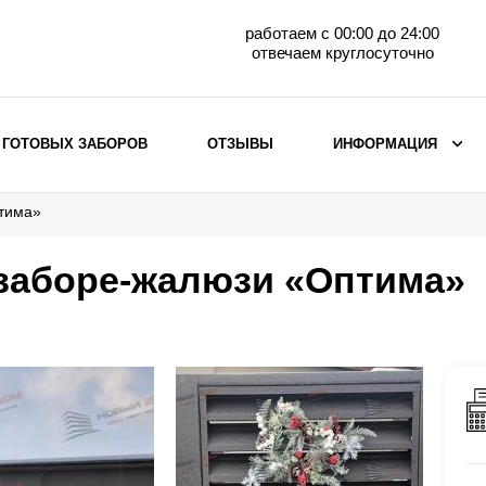
работаем с 00:00 до 24:00
отвечаем круглосуточно
 ГОТОВЫХ ЗАБОРОВ
ОТЗЫВЫ
ИНФОРМАЦИЯ
птима»
ВЫБОР ПО МАТЕРИАЛУ
Заборы с кирпичными столбами
 заборе-жалюзи «Оптима»
Заборы из евроштакетника
горизонтального
Металлические заборы для дачи
Забор жалюзи с кирпичными столбами
Металлические заборы
Металлические ограждения