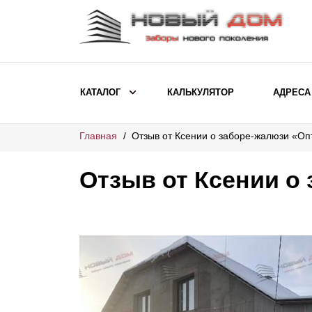
КАТАЛОГ
КАЛЬКУЛЯТОР
АДРЕСА
Главная
Отзыв от Ксении о заборе-жалюзи «О
ВЫБОР ПО МОДЕЛИ
Заборы Ранчо
Отзыв от Ксении о
Заборы Хай-тек
Заборы Классика
Заборы Жалюзи
ВЫБОР ПО НАЗНАЧЕНИЮ
Заборы и ограждения для детских
садов