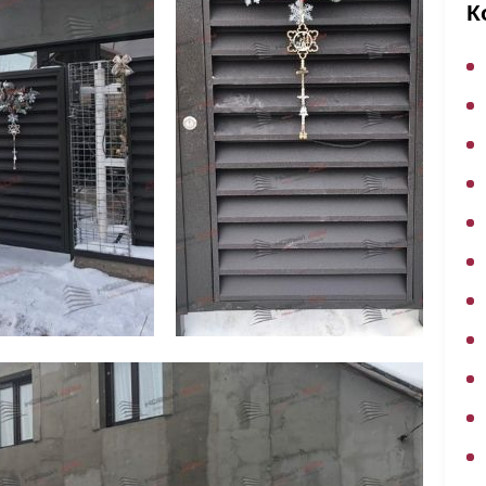
ВЫБОР ПО ХАРАКТЕРИСТИКАМ
К
Горизонтальные заборы
Высокие заборы
Красивые, дизайнерские заборы
ВЫБОР ПО СПОСОБУ МОНТАЖА
Заборы под ключ
Готовые заборы
Комплекты заборов-лего "сделай сам"
Быстровозводимые заборы