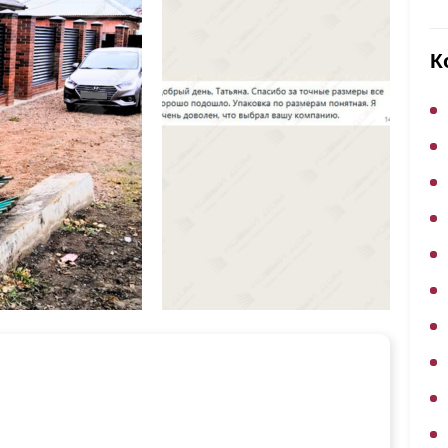
ВЫБОР ПО ХАРАКТЕРИСТИКАМ
Горизонтальные заборы
К
Высокие заборы
Красивые, дизайнерские заборы
ВЫБОР ПО СПОСОБУ МОНТАЖА
Заборы под ключ
Готовые заборы
Комплекты заборов-лего "сделай сам"
Быстровозводимые заборы