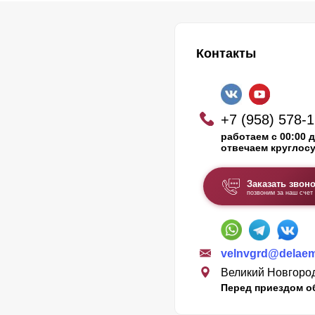
Контакты
+7 (958) 578-
работаем с 00:00 д
отвечаем круглос
Заказать звон
позвоним за наш счет
velnvgrd@delaem-
Великий Новгород
Перед приездом о