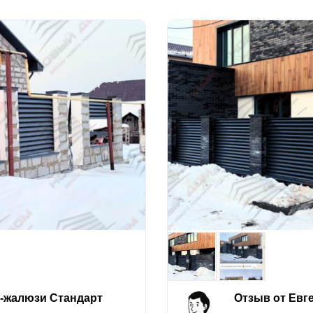
е-жалюзи Стандарт
Отзыв от Евг