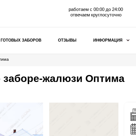
работаем с 00:00 до 24:00
отвечаем круглосуточно
 ГОТОВЫХ ЗАБОРОВ
ОТЗЫВЫ
ИНФОРМАЦИЯ
тима
ВЫБОР ПО МАТЕРИАЛУ
Заборы с кирпичными столбами
о заборе-жалюзи Оптима
Заборы из евроштакетника
горизонтального
Металлические заборы для дачи
Забор жалюзи с кирпичными столбами
Металлические заборы
Металлические ограждения