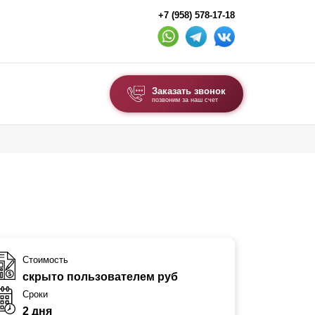
+7 (958) 578-17-18
Заказать звонок
позвоним за наш счет
ВЫБОР ПО ТИПУ
Модульные заборы и ограждения
Комбинированные заборы
Секционные заборы
ВОРОТА И КАЛИТКИ
Стоимость
скрыто пользователем руб
Ворота откатные
Сроки
Ворота распашные
2 дня
Ворота складные гармошка