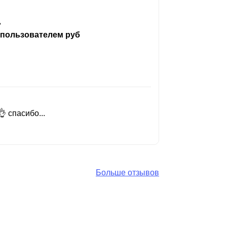
ь
 пользователем руб
 спасибо...
Добрый день
Читать вес
Больше отзывов