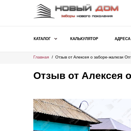
КАТАЛОГ
КАЛЬКУЛЯТОР
АДРЕСА
Главная
Отзыв от Алексея о заборе-жалюзи Оп
ВЫБОР ПО МОДЕЛИ
Заборы Ранчо
Отзыв от Алексея 
Заборы Хай-тек
Заборы Классика
Заборы Жалюзи
ВЫБОР ПО НАЗНАЧЕНИЮ
Заборы и ограждения для детских
садов