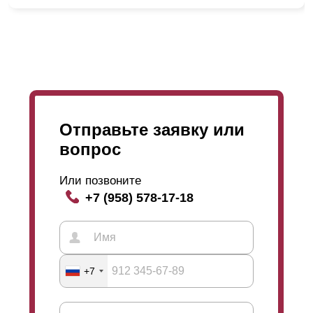
Отправьте заявку или
Также мы предоставляем возможность для Вас
вопрос
выбрать глубину 50; 60; 80 мм и высоту
ламели
,
которая
варьируется
в границах 0,5; 0,6; 0,7; 1; 1,2;
Или позвоните
1,5 мм. С увеличением глубины секции,
+7 (958) 578-17-18
увеличивается и высота
ламели
. А чем больше
высота
ламели
, тем больше дайн забора,
приобретает массивности. Глубина секции и
высота
ламели
никаким образом не действует на
срок эксплуатации забора. Менеджеры помогут вам с
+7
выбором и продемонстрируют образцы.
То есть, выбирая забор Вы можете быть уверенны в