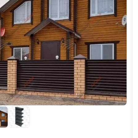
ВЫБОР ПО ХАРАКТЕРИСТИКАМ
Горизонтальные заборы
Высокие заборы
Красивые, дизайнерские заборы
ВЫБОР ПО СПОСОБУ МОНТАЖА
Заборы под ключ
Готовые заборы
Комплекты заборов-лего "сделай сам"
Быстровозводимые заборы