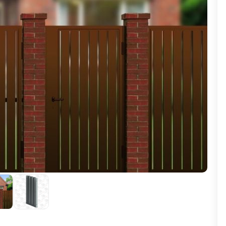
ВЫБОР ПО ХАРАКТЕРИСТИКАМ
Горизонтальные заборы
Высокие заборы
Красивые, дизайнерские заборы
ВЫБОР ПО СПОСОБУ МОНТАЖА
Заборы под ключ
Готовые заборы
Комплекты заборов-лего "сделай сам"
Быстровозводимые заборы