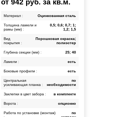
от 942 руб. за кв.м.
Каркасы ворот
Калитки
Материал :
Оцинкованная сталь
Входные группы
Толщина ламели и
0,5; 0,6; 0,7; 1;
рамы (мм) :
1,2; 1,5
ВСЕ ДЛЯ ЗАБОРА
Вид
Порошковая окраска;
покрытия :
полиэстер
Панели для забора
Глубина секции (мм) :
25; 40
Ламели :
есть
Боковые профили :
есть
Центральная
по
усиливающая планка :
необходимости
Заклепки в цвет забора :
в комплекте
Ворота :
опционно
Работа по установке (монтаж)
по