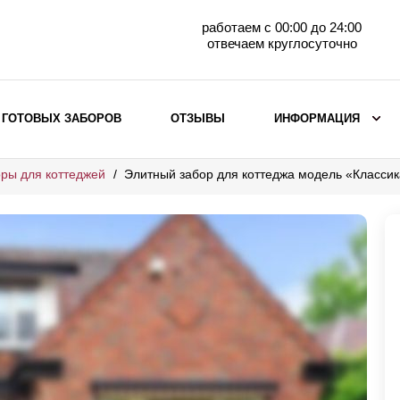
работаем с 00:00 до 24:00
отвечаем круглосуточно
 ГОТОВЫХ ЗАБОРОВ
ОТЗЫВЫ
ИНФОРМАЦИЯ
ры для коттеджей
Элитный забор для коттеджа модель «Класси
ВЫБОР ПО МАТЕРИАЛУ
Заборы с кирпичными столбами
Заборы из евроштакетника
горизонтального
Металлические заборы для дачи
Забор жалюзи с кирпичными столбами
Металлические заборы
Металлические ограждения