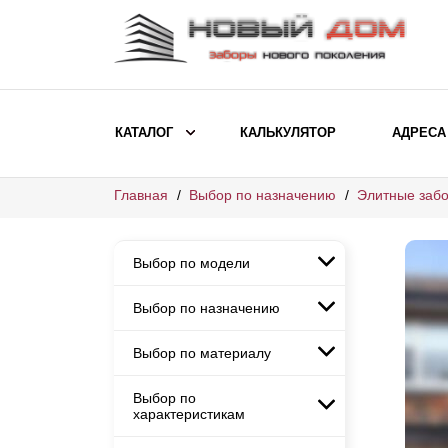
КАТАЛОГ
КАЛЬКУЛЯТОР
АДРЕСА
Главная
Выбор по назначению
Элитные забо
ВЫБОР ПО МОДЕЛИ
Заборы Ранчо
Выбор по модели
Заборы Хай-тек
Заборы Классика
Выбор по назначению
Заборы Ранчо
Заборы Жалюзи
Заборы Хай-тек
Выбор по материалу
Заборы и ограждения для
Заборы Классика
детских садов
ВЫБОР ПО НАЗНАЧЕНИЮ
Заборы Жалюзи
Выбор по
Заборы с кирпичными столбами
Заборы для дачи
характеристикам
Заборы и ограждения для детских
Заборы из евроштакетника
Элитные заборы для коттеджей
садов