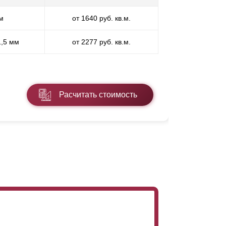
м
от 1640 руб. кв.м.
П
1,5 мм
от 2277 руб. кв.м.
ПП
* ПЭ - поли
Расчитать стоимость
Подробнее